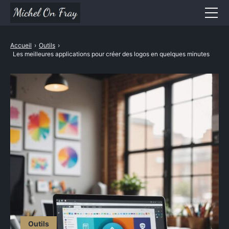
Divertissement
Accueil
›
Outils
›
Les meilleures applications pour créer des logos en quelques minutes
Mode / Beauté
Santé & Bien être
Sport
Maison et Jardin
Voyages
Cuisine
High-Tech
Outils
Outils