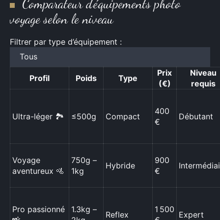
Comparateur d’équipements photo
voyage selon le niveau
Filtrer par type d’équipement :
Prix
Niveau
Profil
Poids
Type
(€)
requis
400
Ultra-léger 🏞️
≤500g
Compact
Débutant
€
Voyage
750g –
900
Hybride
Intermédiai
aventureux 🚵
1kg
€
Pro passionné
1.3kg –
1 500
Reflex
Expert
📸
2kg
€