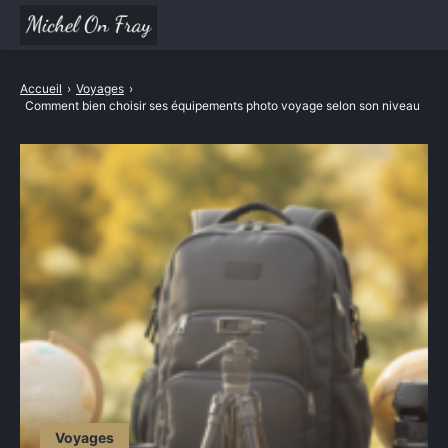
Divertissement
Accueil
›
Voyages
›
Comment bien choisir ses équipements photo voyage selon son niveau
Mode / Beauté
Santé & Bien être
Sport
Maison et Jardin
Voyages
Cuisine
High-Tech
Outils
Voyages