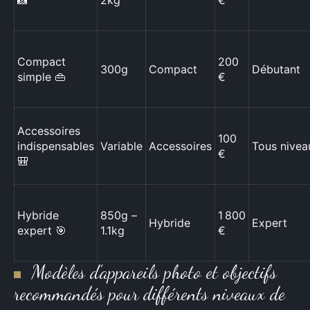
Compact
200
300g
Compact
Débutant
simple 👜
€
Accessoires
100
indispensables
Variable
Accessoires
Tous nivea
€
🎒
Hybride
850g –
1 800
Hybride
Expert
expert 🎯
1.1kg
€
Modèles d’appareils photo et objectifs
recommandés pour différents niveaux de