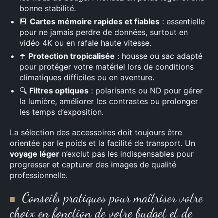
bonne stabilité.
💾
Cartes mémoire rapides et fiables
: essentielle
pour ne jamais perdre de données, surtout en
vidéo 4K ou en rafale haute vitesse.
Rechercher
☂️
Protection tropicalisée
: housse ou sac adapté
:
pour protéger votre matériel lors de conditions
climatiques difficiles ou en aventure.
🔍
Filtres optiques
: polarisants ou ND pour gérer
la lumière, améliorer les contrastes ou prolonger
les temps d’exposition.
La sélection des accessoires doit toujours être
orientée par le poids et la facilité de transport. Un
voyage léger
n’exclut pas les indispensables pour
progresser et capturer des images de qualité
professionnelle.
Conseils pratiques pour maîtriser votre
choix en fonction de votre budget et de