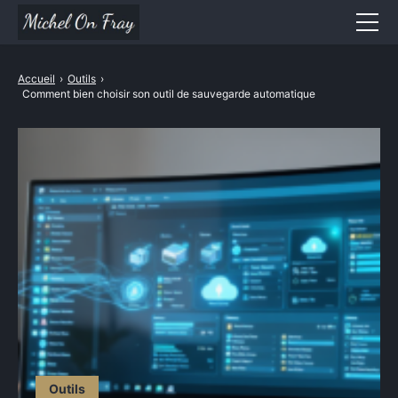
Divertissement
Accueil
›
Outils
›
Comment bien choisir son outil de sauvegarde automatique
Mode / Beauté
Santé & Bien être
Sport
Maison et Jardin
Voyages
Cuisine
High-Tech
Outils
Outils