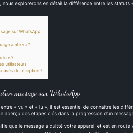
e, nous explorerons en détail la différence entre les statuts
message sur WhatsApp
p
sage a été vu ?
« lu » ?
es utilisateurs
cusés de réception ?
s d’un message sur WhatsApp
ntre « vu » et « lu », il est essentiel de connaître les diff
n aperçu des étapes clés dans la progression d’un message
ifie que le message a quitté votre appareil et est en route