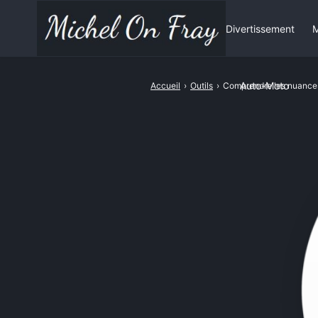
Divertissement
M
Auto-Moto
Accueil
›
Outils
›
Comprendre les nuances 
Rechercher
: