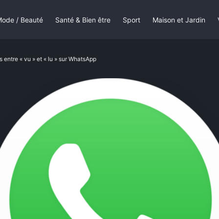
ode / Beauté
Santé & Bien être
Sport
Maison et Jardin
entre « vu » et « lu » sur WhatsApp