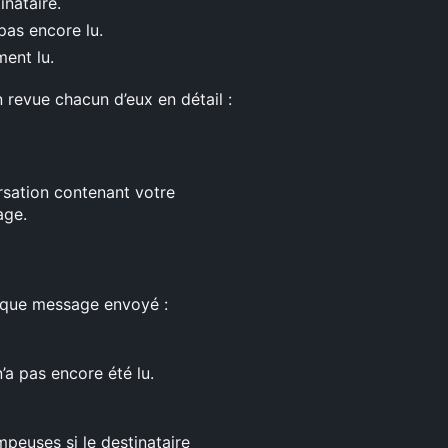
inataire.
pas encore lu.
ment lu.
revue chacun d’eux en détail :
rsation contenant votre
age.
haque message envoyé :
’a pas encore été lu.
peuses si le destinataire