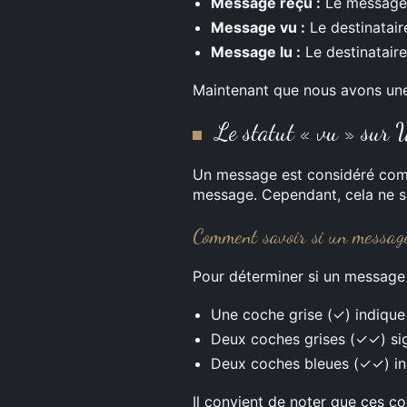
Message reçu :
Le message a
Message vu :
Le destinatair
Message lu :
Le destinataire
Maintenant que nous avons une 
Le statut « vu » sur
Un message est considéré comme
message. Cependant, cela ne si
Comment savoir si un message
Pour déterminer si un message
Une coche grise (✓) indique
Deux coches grises (✓✓) sign
Deux coches bleues (✓✓) indi
Il convient de noter que ces co