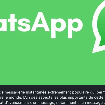
de messagerie instantanée extrêmement populaire qui perme
s le monde. L’un des aspects les plus importants de cette 
’état d’avancement d’un message, notamment si un message a