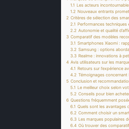
1.1
Les acteurs incontournabl
1.2
Nouveaux entrants promet
2
Critères de sélection des sm
2.1
Performances techniques e
2.2
Autonomie et qualité d’aff
3
Comparatif des modèles re
3.1
Smartphones Xiaomi : rappo
3.2
Samsung : options abordab
3.3
Realme : innovations à peti
4
Avis utilisateurs sur les marq
4.1
Retours sur l’expérience a
4.2
Témoignages concernant
5
Conclusion et recommandation
5.1
Le meilleur choix selon vo
5.2
Conseils pour bien achet
6
Questions fréquemment posé
6.1
Quels sont les avantages
6.2
Comment choisir un smar
6.3
Les marques populaires de
6.4
Où trouver des comparati