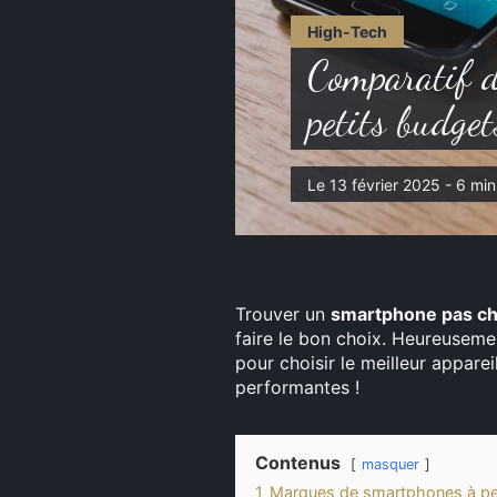
High-Tech
Comparatif d
petits budget
Le 13 février 2025 - 6 min
Trouver un
smartphone pas c
faire le bon choix. Heureusemen
pour choisir le meilleur appare
performantes !
Contenus
masquer
1
Marques de smartphones à pe