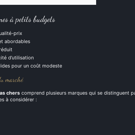
es à petits budgets
alité-prix
et abordables
réduit
té d’utilisation
lides pour un coût modeste
 du marché
as chers
comprend plusieurs marques qui se distinguent par
es à considérer :