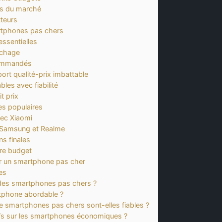
es du marché
teurs
artphones pas chers
ssentielles
ichage
commandés
rt qualité-prix imbattable
les avec fiabilité
t prix
ues populaires
vec Xiaomi
 Samsung et Realme
s finales
tre budget
er un smartphone pas cher
es
 des smartphones pas chers ?
tphone abordable ?
 smartphones pas chers sont-elles fiables ?
fs sur les smartphones économiques ?