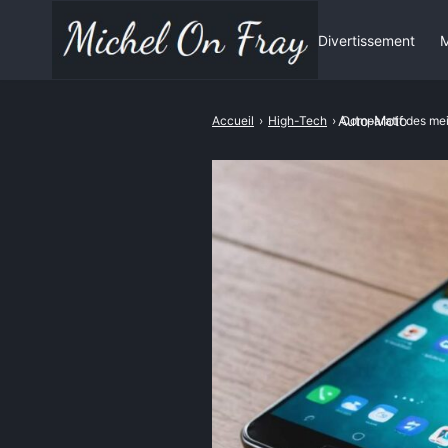
Divertissement
M
Auto-Moto
Accueil
›
High-Tech
›
Comparatif des mei
Rechercher
: