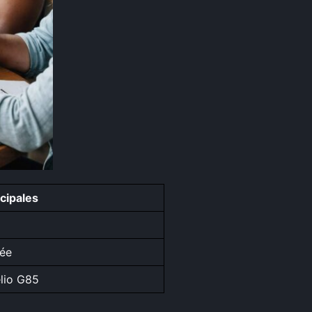
cipales
sée
lio G85