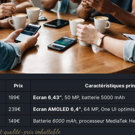
Prix
Caractéristiques prin
199€
Ecran 6,43″
, 50 MP, batterie 5000 mAh
239€
Ecran AMOLED 6,4″
, 64 MP, One UI optimi
149€
Batterie
6000 mAh
, processeur MediaTek He
 qualité-prix imbattable